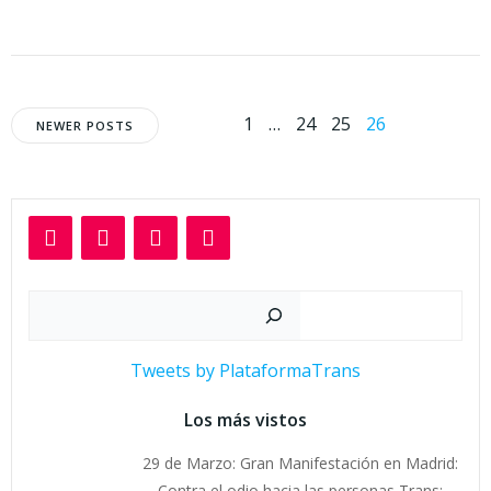
Navegación
Navegación
Página
Página
Página
Página
1
…
24
25
26
NEWER POSTS
por
por
las
las
entradas
entradas
Buscar
Tweets by PlataformaTrans
Los más vistos
29 de Marzo: Gran Manifestación en Madrid:
Contra el odio hacia las personas Trans: