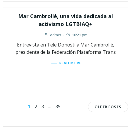
Mar Cambrollé, una vida dedicada al
activismo LGTBIAQ+
admin
-
10:21 pm
Entrevista en Tele Donosti a Mar Cambrollé,
presidenta de la Federación Plataforma Trans
READ MORE
Navegación
Navega
Página
Página
Página
Página
1
2
3
…
35
OLDER POSTS
por
por