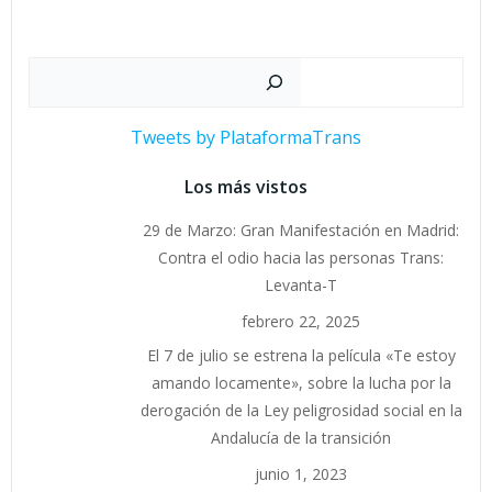
las
las
entradas
entrad
Buscar
Tweets by PlataformaTrans
Los más vistos
29 de Marzo: Gran Manifestación en Madrid:
Contra el odio hacia las personas Trans:
Levanta-T
febrero 22, 2025
El 7 de julio se estrena la película «Te estoy
amando locamente», sobre la lucha por la
derogación de la Ley peligrosidad social en la
Andalucía de la transición
junio 1, 2023