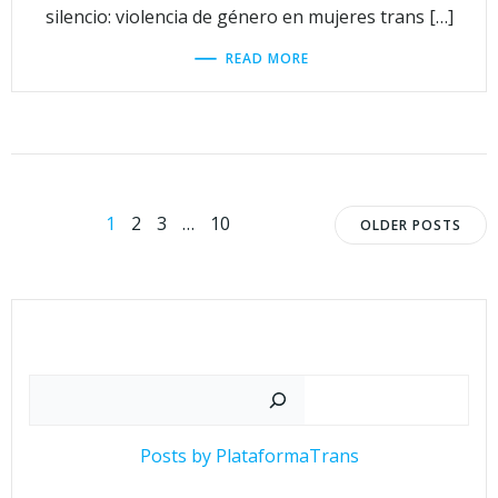
silencio: violencia de género en mujeres trans […]
READ MORE
Navegación
Navega
Página
Página
Página
Página
1
2
3
…
10
OLDER POSTS
por
por
las
las
entradas
entrad
Buscar
Posts by PlataformaTrans