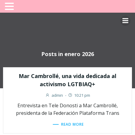
Saltar
al
contenido
Posts in enero 2026
Mar Cambrollé, una vida dedicada al
activismo LGTBIAQ+
admin
-
10:21 pm
Entrevista en Tele Donosti a Mar Cambrollé,
presidenta de la Federación Plataforma Trans
READ MORE