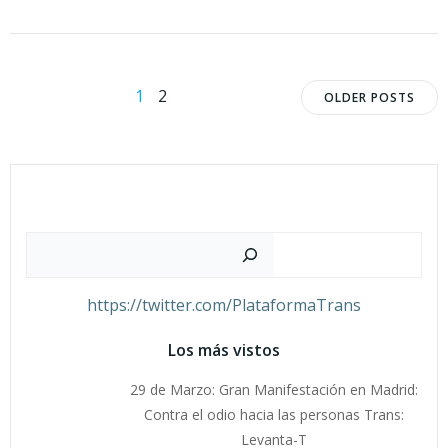
Navegación
Navega
Página
Página
1
2
OLDER POSTS
por
por
las
las
entradas
entrad
Buscar
https://twitter.com/PlataformaTrans
Los más vistos
29 de Marzo: Gran Manifestación en Madrid:
Contra el odio hacia las personas Trans:
Levanta-T