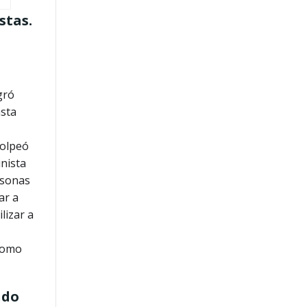
stas.
gró
asta
golpeó
inista
rsonas
ar a
lizar a
 como
ndo