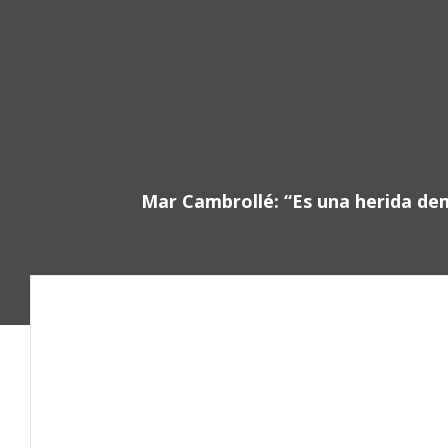
Saltar
al
contenido
Mar Cambrollé: “Es una herida de