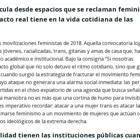
icula desde espacios que se reclaman femini
cto real tiene en la vida cotidiana de las
movilizaciones feministas de 2018. Aquella convocatoria lo
 jóvenes, racializadas, trans, gitanas y amas de casa que, h
o académico e institucional. Bajo la consigna “Si nosotras
cto global que no solo detuvo el ritmo cotidiano, sino que 
s cuando surgió la estrategia de fracturar el movimiento fem
uyo ataque no generara una alarma social inmediata: las pe
rtidas en el chivo expiatorio de una agenda que busca señal
sta maniobra no es más que una cortina de humo para invisibi
es imperativo recordar: atacar a una mujer trans es atacar la
llamarse feminismo a un movimiento de mujeres que actúan
cos ideológicos de la extrema derecha.
ilidad tienen las instituciones públicas cua