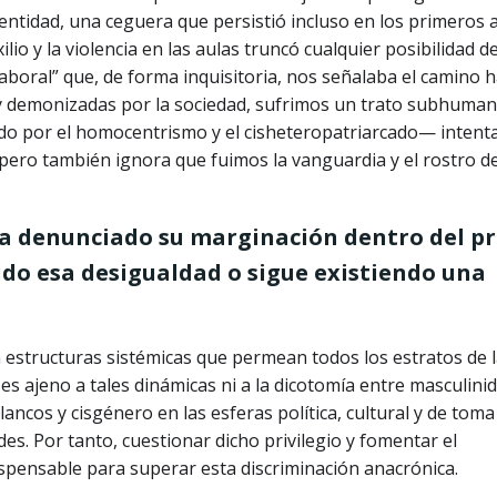
dentidad, una ceguera que persistió incluso en los primeros 
lio y la violencia en las aulas truncó cualquier posibilidad d
oral” que, de forma inquisitoria, nos señalaba el camino ha
ud y demonizadas por la sociedad, sufrimos un trato subhuma
do por el homocentrismo y el cisheteropatriarcado— intent
 pero también ignora que fuimos la vanguardia y el rostro de
a denunciado su marginación dentro del p
do esa desigualdad o sigue existiendo una
?
estructuras sistémicas que permean todos los estratos de 
es ajeno a tales dinámicas ni a la dicotomía entre masculini
ncos y cisgénero en las esferas política, cultural y de toma
des. Por tanto, cuestionar dicho privilegio y fomentar el
spensable para superar esta discriminación anacrónica.