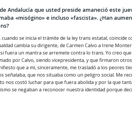
 de Andalucía que usted preside amaneció este jue
llamaba «misógino» e incluso «fascista». ¿Han aume
ans?
uando se inicia el trámite de la ley trans estatal, coincide 
ualdad cambia su dirigente, de Carmen Calvo a Irene Monter
si fuera un mantra se arremete contra lo trans. Yo creo que 
mado por Calvo, siendo vicepresidenta, y que firmaron otros
nifiesto que a mí, sinceramente, me trasladó a los peores t
os señalaba, que nos situaba como un peligro social. Me rec
nto nos costó luchar para que fuera abolida y por la que tant
ismo se negaban a reconocer nuestra identidad porque dec