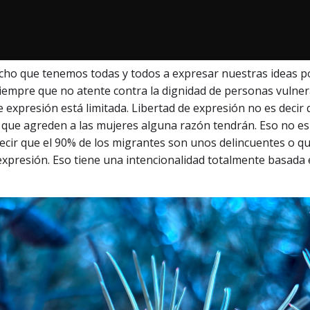
recho que tenemos todas y todos a expresar nuestras ideas p
l: siempre que no atente contra la dignidad de personas vulner
e expresión está limitada. Libertad de expresión no es decir 
 que agreden a las mujeres alguna razón tendrán. Eso no es
decir que el 90% de los migrantes son unos delincuentes o q
 expresión. Eso tiene una intencionalidad totalmente basada 