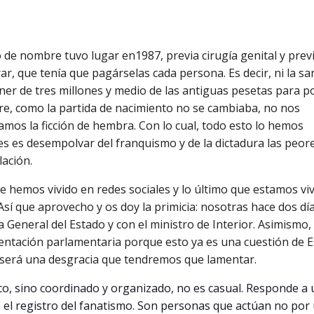
o de nombre tuvo lugar en1987, previa cirugía genital y prev
ar, que tenía que pagárselas cada persona. Es decir, ni la sa
poner de tres millones y medio de las antiguas pesetas para p
re, como la partida de nacimiento no se cambiaba, no nos
os la ficción de hembra. Con lo cual, todo esto lo hemos
s es desempolvar del franquismo y de la dictadura las peor
lación.
e hemos vivido en redes sociales y lo último que estamos vi
. Así que aprovecho y os doy la primicia: nosotras hace dos dí
a General del Estado y con el ministro de Interior. Asimismo
ntación parlamentaria porque esto ya es una cuestión de E
a será una desgracia que tendremos que lamentar.
co, sino coordinado y organizado, no es casual. Responde a
n el registro del fanatismo. Son personas que actúan no por