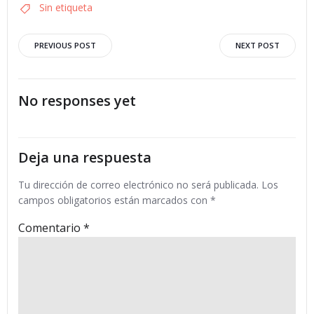
Sin etiqueta
Navegación
Navegació
PREVIOUS POST
NEXT POST
por
por
No responses yet
las
las
entradas
entradas
Deja una respuesta
Tu dirección de correo electrónico no será publicada.
Los
campos obligatorios están marcados con
*
Comentario
*