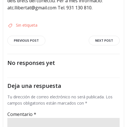
dels drets del col·lectiu. Per a més informació:
atc.llibertat@gmail.com Tel. 931 130 810.
Sin etiqueta
Navegación
Navegació
PREVIOUS POST
NEXT POST
por
por
No responses yet
las
las
entradas
entradas
Deja una respuesta
Tu dirección de correo electrónico no será publicada.
Los
campos obligatorios están marcados con
*
Comentario
*