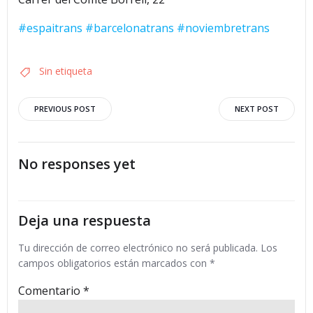
#espaitrans
#barcelonatrans
#noviembretrans
Sin etiqueta
Navegación
Navegació
PREVIOUS POST
NEXT POST
por
por
No responses yet
las
las
entradas
entradas
Deja una respuesta
Tu dirección de correo electrónico no será publicada.
Los
campos obligatorios están marcados con
*
Comentario
*