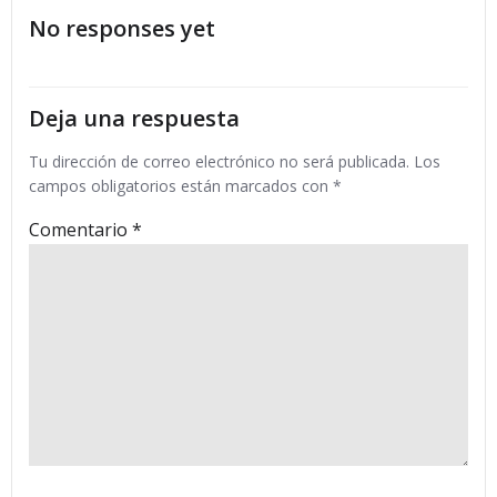
por
por
No responses yet
las
las
entradas
entradas
Deja una respuesta
Tu dirección de correo electrónico no será publicada.
Los
campos obligatorios están marcados con
*
Comentario
*