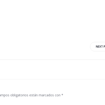
Navegación
NEXT 
por
las
entradas
ampos obligatorios están marcados con
*