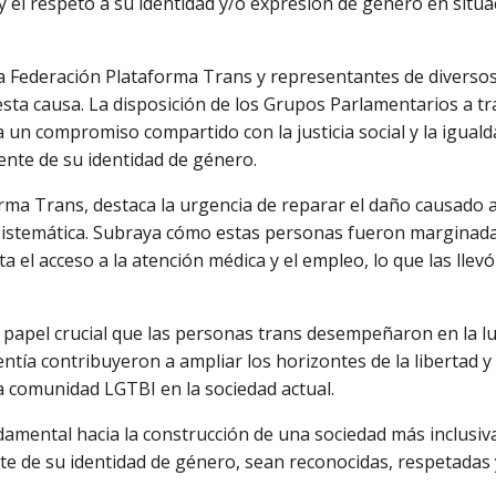
 y el respeto a su identidad y/o expresión de género en situ
la Federación Plataforma Trans y representantes de diverso
 esta causa. La disposición de los Grupos Parlamentarios a tr
 un compromiso compartido con la justicia social y la iguald
nte de su identidad de género.
rma Trans, destaca la urgencia de reparar el daño causado a
 sistemática. Subraya cómo estas personas fueron marginad
a el acceso a la atención médica y el empleo, lo que las llevó 
papel crucial que las personas trans desempeñaron en la l
lentía contribuyeron a ampliar los horizontes de la libertad y
a comunidad LGTBI en la sociedad actual.
damental hacia la construcción de una sociedad más inclusiv
e de su identidad de género, sean reconocidas, respetadas 