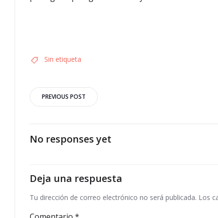
Sin etiqueta
Navegación
PREVIOUS POST
por
las
No responses yet
entradas
Deja una respuesta
Tu dirección de correo electrónico no será publicada.
Los c
Comentario
*