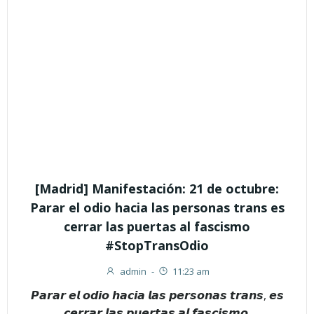
[Madrid] Manifestación: 21 de octubre:
Parar el odio hacia las personas trans es
cerrar las puertas al fascismo
#StopTransOdio
admin
-
11:23 am
𝙋𝙖𝙧𝙖𝙧 𝙚𝙡 𝙤𝙙𝙞𝙤 𝙝𝙖𝙘𝙞𝙖 𝙡𝙖𝙨 𝙥𝙚𝙧𝙨𝙤𝙣𝙖𝙨 𝙩𝙧𝙖𝙣𝙨, 𝙚𝙨
𝙘𝙚𝙧𝙧𝙖𝙧 𝙡𝙖𝙨 𝙥𝙪𝙚𝙧𝙩𝙖𝙨 𝙖𝙡 𝙛𝙖𝙨𝙘𝙞𝙨𝙢𝙤