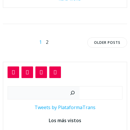
Navegación
Navega
Página
Página
1
2
OLDER POSTS
por
por
las
las
entradas
entrad
Buscar
Tweets by PlataformaTrans
Los más vistos