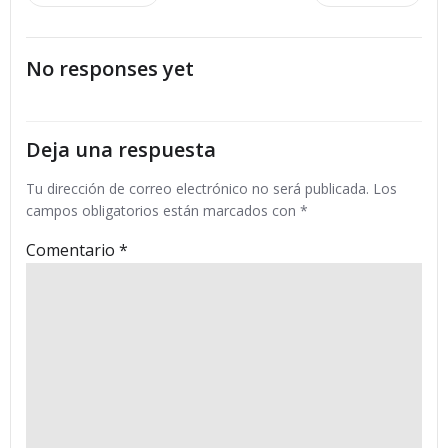
por
por
No responses yet
las
las
entradas
entradas
Deja una respuesta
Tu dirección de correo electrónico no será publicada.
Los
campos obligatorios están marcados con
*
Comentario
*