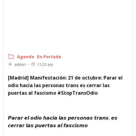
Agenda
En Portada
admin
-
11:23 am
[Madrid] Manifestación: 21 de octubre: Parar el
odio hacia las personas trans es cerrar las
puertas al fascismo #StopTransOdio
𝙋𝙖𝙧𝙖𝙧 𝙚𝙡 𝙤𝙙𝙞𝙤 𝙝𝙖𝙘𝙞𝙖 𝙡𝙖𝙨 𝙥𝙚𝙧𝙨𝙤𝙣𝙖𝙨 𝙩𝙧𝙖𝙣𝙨, 𝙚𝙨
𝙘𝙚𝙧𝙧𝙖𝙧 𝙡𝙖𝙨 𝙥𝙪𝙚𝙧𝙩𝙖𝙨 𝙖𝙡 𝙛𝙖𝙨𝙘𝙞𝙨𝙢𝙤