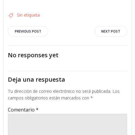
Sin etiqueta
Navegación
Navegació
PREVIOUS POST
NEXT POST
por
por
No responses yet
las
las
entradas
entradas
Deja una respuesta
Tu dirección de correo electrónico no será publicada.
Los
campos obligatorios están marcados con
*
Comentario
*