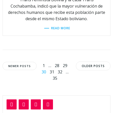
Cochabamba, indicó que la mayor vulneración de
derechos humanos que recibe esta población parte
desde el mismo Estado boliviano.
READ MORE
Navegación
Navegación
Navega
Página
Página
Página
Página
1
…
28
29
OLDER POSTS
NEWER POSTS
Página
Página
Página
30
31
32
…
por
por
por
35
las
las
las
entradas
entradas
entrad