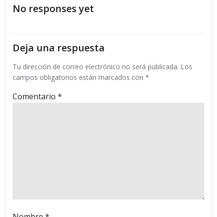
No responses yet
las
las
entradas
entradas
Deja una respuesta
Tu dirección de correo electrónico no será publicada.
Los
campos obligatorios están marcados con
*
Comentario
*
Nombre
*