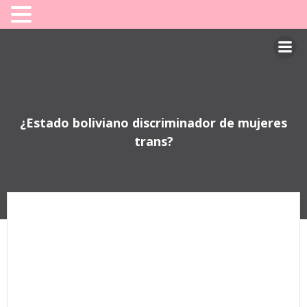
Saltar
al
contenido
¿Estado boliviano discriminador de mujeres
trans?