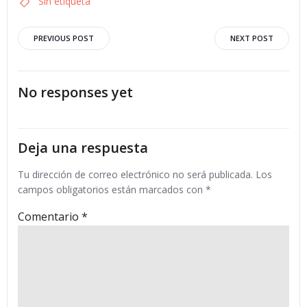
Sin etiqueta
Navegación
Navegació
PREVIOUS POST
NEXT POST
por
por
No responses yet
las
las
entradas
entradas
Deja una respuesta
Tu dirección de correo electrónico no será publicada.
Los
campos obligatorios están marcados con
*
Comentario
*