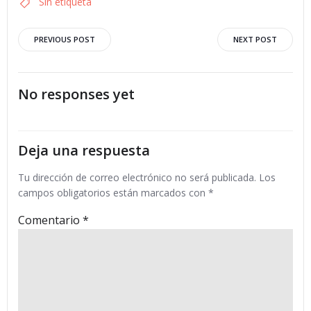
Sin etiqueta
Navegación
Navegació
PREVIOUS POST
NEXT POST
por
por
No responses yet
las
las
entradas
entradas
Deja una respuesta
Tu dirección de correo electrónico no será publicada.
Los
campos obligatorios están marcados con
*
Comentario
*