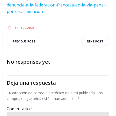
denuncia-a-la-federacion-francesa-en-la-via-penal-
por-discriminacion
Sin etiqueta
Navegación
Navegació
PREVIOUS POST
NEXT POST
por
por
No responses yet
las
las
entradas
entradas
Deja una respuesta
Tu dirección de correo electrónico no será publicada.
Los
campos obligatorios están marcados con
*
Comentario
*