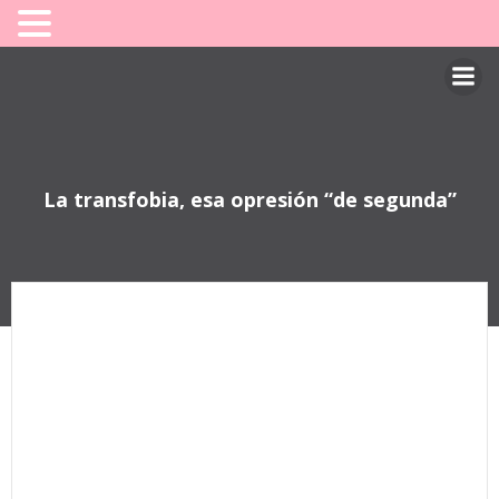
Saltar
al
contenido
La transfobia, esa opresión “de segunda”