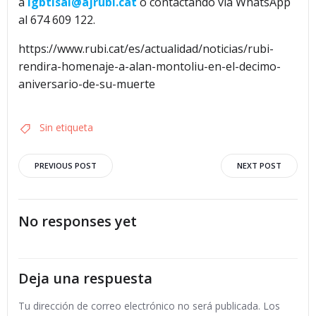
a
lgbtisai@ajrubi.cat
o contactando vía WhatsApp
al 674 609 122.
https://www.rubi.cat/es/actualidad/noticias/rubi-
rendira-homenaje-a-alan-montoliu-en-el-decimo-
aniversario-de-su-muerte
Sin etiqueta
Navegación
Navegació
PREVIOUS POST
NEXT POST
por
por
No responses yet
las
las
entradas
entradas
Deja una respuesta
Tu dirección de correo electrónico no será publicada.
Los