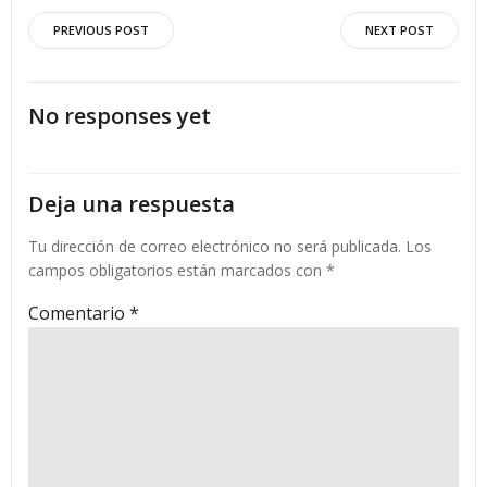
Navegación
Navegació
PREVIOUS POST
NEXT POST
por
por
No responses yet
las
las
entradas
entradas
Deja una respuesta
Tu dirección de correo electrónico no será publicada.
Los
campos obligatorios están marcados con
*
Comentario
*