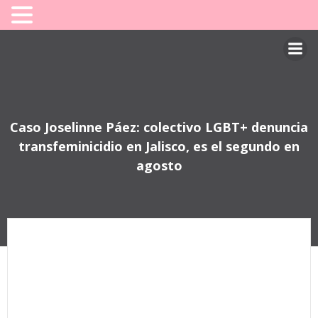
Saltar
al
contenido
Caso Joselinne Páez: colectivo LGBT+ denuncia
transfeminicidio en Jalisco, es el segundo en
agosto