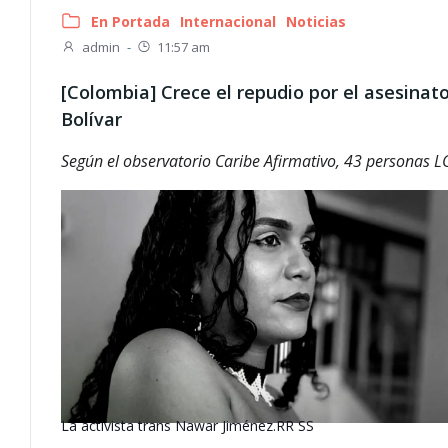
En Portada
Internacional
Noticias
admin
-
11:57 am
[Colombia] Crece el repudio por el asesinat
Bolívar
Según el observatorio Caribe Afirmativo, 43 personas 
La activista trans Nawar Jiménez.
RR SS