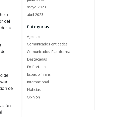
mayo 2023
 hizo
abril 2023
or del
Categorias
 de su
Agenda
Comunicados entidades
a
 de
Comunicados Plataforma
n
Destacadas
En Portada
Espacio Trans
ad de
awar
Internacional
ción de
Noticias
Opinión
zación
el