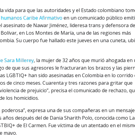
 la vida para que las autoridades y el Estado colombiano to
 humanos Caribe Afirmativo
en un comunicado público emit
s el asesinato de Nawar Jiménez, lideresa trans y defensora d
Bolívar, en Los Montes de María, una de las regiones más
lombia. Su cuerpo fue hallado este jueves en una cuneta, ub
de Sara Millerey
, la mujer de 32 años que murió ahogada en
ego de que sus agresores le fracturaran los brazos y las pier
nas LGBTIQ+ han sido asesinadas en Colombia en lo corrido
os de cinco meses. Cuarenta y tres razones para gritar que
olencia de prejuicio”, precisa el comunicado de rechazo, q
de los homicidios.
uria poderosa”, expresa una de sus compañeras en un mensaje
os años después del de Dania Sharith Polo, conocida como La
GTBIQ+ de El Carmen. Fue víctima de un atentado en el mism
de mayo.