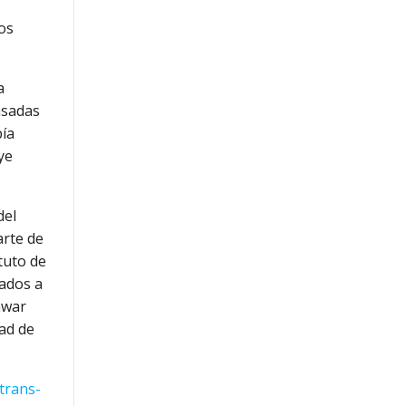
los
a
asadas
bía
ye
del
arte de
tuto de
nados a
awar
dad de
trans-