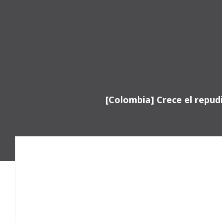
Saltar
al
contenido
[Colombia] Crece el repud