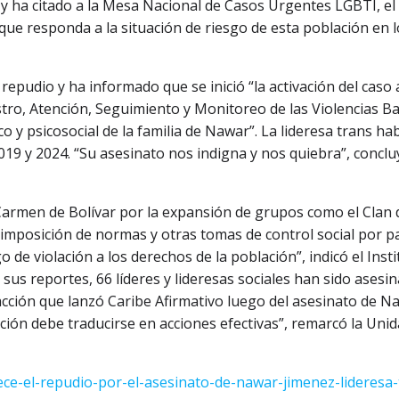
z y ha citado a la Mesa Nacional de Casos Urgentes LGBTI, el
que responda a la situación de riesgo de esta población en 
repudio y ha informado que se inició “la activación del caso 
stro, Atención, Seguimiento y Monitoreo de las Violencias B
 y psicosocial de la familia de Nawar”. La lideresa trans ha
9 y 2024. “Su asesinato nos indigna y nos quiebra”, conclu
Carmen de Bolívar por la expansión de grupos como el Clan 
a imposición de normas y otras tomas de control social por p
de violación a los derechos de la población”, indicó el Insti
 sus reportes, 66 líderes y lideresas sociales han sido asesi
a acción que lanzó Caribe Afirmativo luego del asesinato de N
ación debe traducirse en acciones efectivas”, remarcó la Uni
ece-el-repudio-por-el-asesinato-de-nawar-jimenez-lideresa-