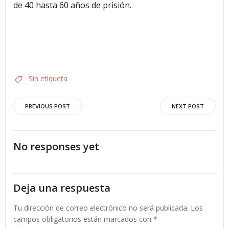
de 40 hasta 60 años de prisión.
Sin etiqueta
Navegación
Navegació
PREVIOUS POST
NEXT POST
por
por
No responses yet
las
las
entradas
entradas
Deja una respuesta
Tu dirección de correo electrónico no será publicada.
Los
campos obligatorios están marcados con
*