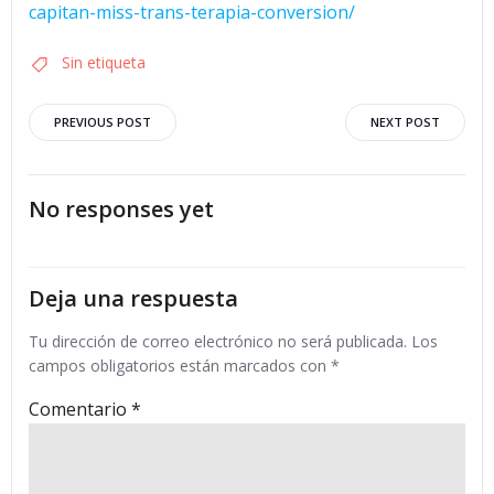
capitan-miss-trans-terapia-conversion/
Sin etiqueta
Navegación
Navegació
PREVIOUS POST
NEXT POST
por
por
No responses yet
las
las
entradas
entradas
Deja una respuesta
Tu dirección de correo electrónico no será publicada.
Los
campos obligatorios están marcados con
*
Comentario
*