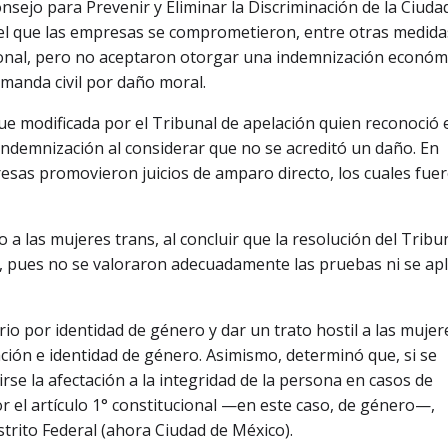
sejo para Prevenir y Eliminar la Discriminación de la Ciuda
l que las empresas se comprometieron, entre otras medida
rsonal, pero no aceptaron otorgar una indemnización económ
manda civil por daño moral.
 fue modificada por el Tribunal de apelación quien reconoció 
 indemnización al considerar que no se acreditó un daño. En
esas promovieron juicios de amparo directo, los cuales fue
o a las mujeres trans, al concluir que la resolución del Tribu
, pues no se valoraron adecuadamente las pruebas ni se ap
io por identidad de género y dar un trato hostil a las mujer
ación e identidad de género. Asimismo, determinó que, si se
rse la afectación a la integridad de la persona en casos de
r el artículo 1° constitucional —en este caso, de género—,
istrito Federal (ahora Ciudad de México).