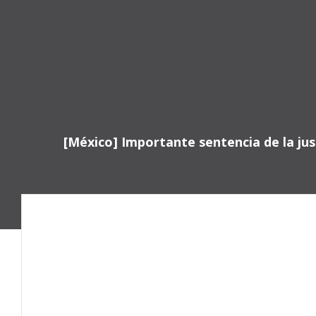
Saltar
al
contenido
[México] Importante sentencia de la jus