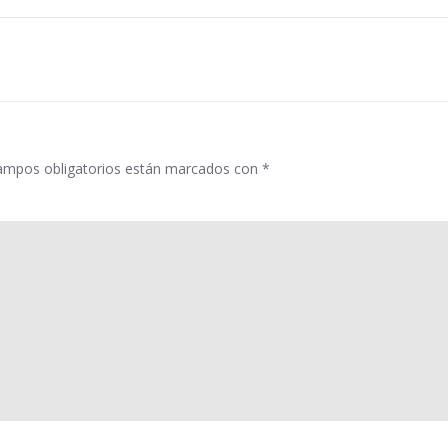
por
las
entradas
ampos obligatorios están marcados con
*