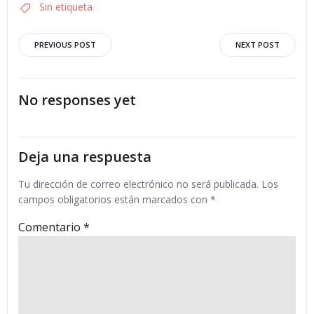
Sin etiqueta
Navegación
Navegació
PREVIOUS POST
NEXT POST
por
por
No responses yet
las
las
entradas
entradas
Deja una respuesta
Tu dirección de correo electrónico no será publicada.
Los
campos obligatorios están marcados con
*
Comentario
*