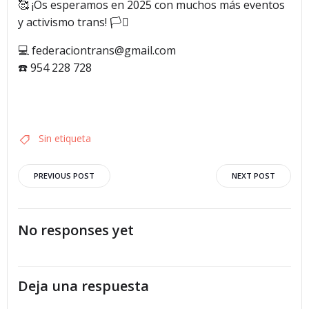
🥰 ¡Os esperamos en 2025 con muchos más eventos
y activismo trans! 🏳️‍⚧️
💻 federaciontrans@gmail.com
☎️ 954 228 728
Sin etiqueta
Navegación
Navegació
PREVIOUS POST
NEXT POST
por
por
No responses yet
las
las
entradas
entradas
Deja una respuesta