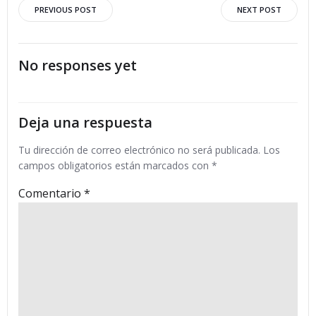
Navegación
Navegació
PREVIOUS POST
NEXT POST
por
por
No responses yet
las
las
entradas
entradas
Deja una respuesta
Tu dirección de correo electrónico no será publicada.
Los
campos obligatorios están marcados con
*
Comentario
*