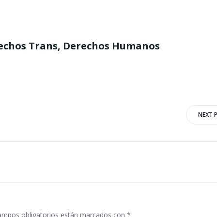
erechos Trans, Derechos Humanos
Navegación
NEXT 
por
las
entradas
ampos obligatorios están marcados con
*