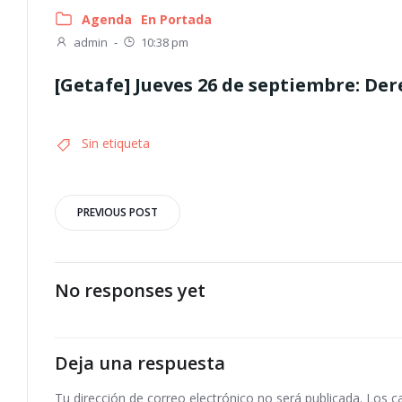
Agenda
En Portada
admin
-
10:38 pm
[Getafe] Jueves 26 de septiembre: D
Sin etiqueta
Navegación
PREVIOUS POST
por
las
No responses yet
entradas
Deja una respuesta
Tu dirección de correo electrónico no será publicada.
Los c