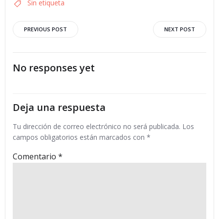
Sin etiqueta
Navegación
Navegació
PREVIOUS POST
NEXT POST
por
por
No responses yet
las
las
entradas
entradas
Deja una respuesta
Tu dirección de correo electrónico no será publicada.
Los
campos obligatorios están marcados con
*
Comentario
*