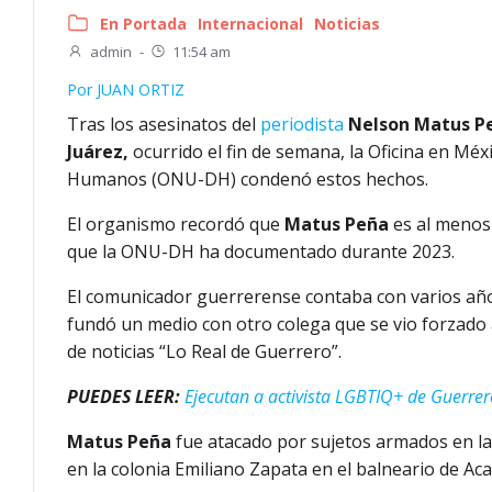
En Portada
Internacional
Noticias
admin
-
11:54 am
Por
JUAN ORTIZ
Tras los asesinatos del
periodista
Nelson Matus P
Juárez,
ocurrido el fin de semana, la Oficina en Mé
Humanos (ONU-DH) condenó estos hechos.
El organismo recordó que
Matus Peña
es al menos 
que la ONU-DH ha documentado durante 2023.
El comunicador guerrerense contaba con varios años
fundó un medio con otro colega que se vio forzado a
de noticias “Lo Real de Guerrero”.
PUEDES LEER:
Ejecutan a activista LGBTIQ+ de Guerrer
Matus Peña
fue atacado por sujetos armados en la
en la colonia Emiliano Zapata en el balneario de Aca