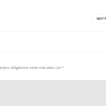
Navegación
NEXT 
por
las
entradas
ampos obligatorios están marcados con
*