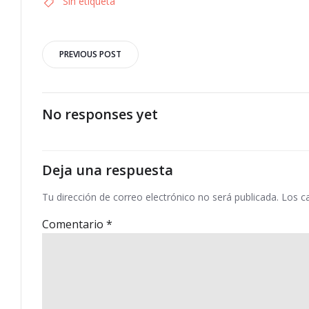
Sin etiqueta
Navegación
PREVIOUS POST
por
las
No responses yet
entradas
Deja una respuesta
Tu dirección de correo electrónico no será publicada.
Los c
Comentario
*