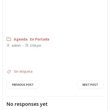
Agenda
En Portada
admin
-
2:04 pm
Sin etiqueta
Navegación
Navegació
PREVIOUS POST
NEXT POST
por
por
No responses yet
las
las