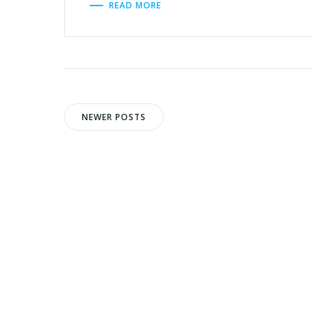
READ MORE
Navegación
Navegaci
NEWER POSTS
por
por
las
las
entradas
entradas