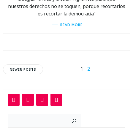
nuestros derechos no se toquen, porque recortarlos
es recortar la democracia”
READ MORE
Navegación
Navegación
Página
Página
1
2
NEWER POSTS
por
por
las
las
entradas
entradas
Buscar