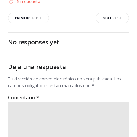
Sin etiqueta
Navegación
Navegació
PREVIOUS POST
NEXT POST
por
por
No responses yet
las
las
entradas
entradas
Deja una respuesta
Tu dirección de correo electrónico no será publicada.
Los
campos obligatorios están marcados con
*
Comentario
*