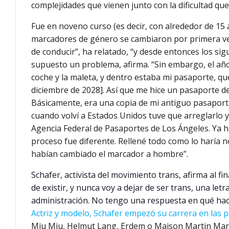
complejidades que vienen junto con la dificultad que 
Fue en noveno curso (es decir, con alrededor de 15 
marcadores de género se cambiaron por primera vez
de conducir”, ha relatado, “y desde entonces los si
supuesto un problema, afirma. “Sin embargo, el añ
coche y la maleta, y dentro estaba mi pasaporte, q
diciembre de 2028]. Así que me hice un pasaporte 
Básicamente, era una copia de mi antiguo pasaporte
cuando volví a Estados Unidos tuve que arreglarlo y 
Agencia Federal de Pasaportes de Los Ángeles. Ya h
proceso fue diferente. Rellené todo como lo haría n
habían cambiado el marcador a hombre”.
Schafer, activista del movimiento trans, afirma al f
de existir, y nunca voy a dejar de ser trans, una le
administración. No tengo una respuesta en qué hace
Actriz y modelo, Schafer empezó su carrera en las 
Miu Miu, Helmut Lang, Erdem o Maison Martin Margi