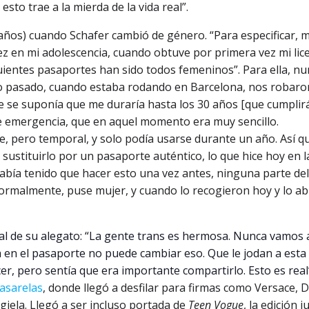
esto trae a la mierda de la vida real”.
años) cuando Schafer cambió de género. “Para especificar, m
 en mi adolescencia, cuando obtuve por primera vez mi lic
guientes pasaportes han sido todos femeninos”. Para ella, n
o pasado, cuando estaba rodando en Barcelona, nos robaro
ue se suponía que me duraría hasta los 30 años [que cumplir
de emergencia, que en aquel momento era muy sencillo.
, pero temporal, y solo podía usarse durante un año. Así q
sustituirlo por un pasaporte auténtico, lo que hice hoy en l
abía tenido que hacer esto una vez antes, ninguna parte del
ormalmente, puse mujer, y cuando lo recogieron hoy y lo abr
inal de su alegato: “La gente trans es hermosa. Nunca vamos 
tra en el pasaporte no puede cambiar eso. Que le jodan a esta
r, pero sentía que era importante compartirlo. Esto es real
pasarelas
, donde llegó a desfilar para firmas como Versace, D
ela. Llegó a ser incluso portada de
Teen Vogue
, la edición j