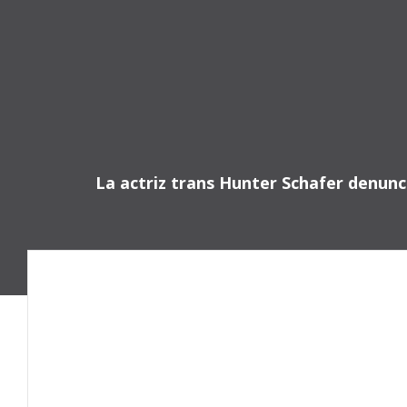
Saltar
al
contenido
La actriz trans Hunter Schafer denunc