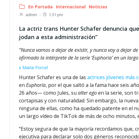
En Portada
Internacional
Noticias
admin
-
1:31 pm
La actriz trans Hunter Schafer denuncia que
jodan a esta administración”
“Nunca vamos a dejar de existir, y nunca voy a dejar de
afirmado la intérprete de la serie ‘Euphoria’ en un largo
x María Porcel
Hunter Schafer es una de las
actrices jóvenes más
en
Euphoria
, por el que saltó a la fama hace seis a
26 años— como Jules, su
alter ego
en la serie, son 
cortapisas y con naturalidad. Sin embargo, la nue
ninguna de ellas, como ha quedado patente en el nu
un largo vídeo de TikTok de más de ocho minutos, 
“Estoy segura de que la mayoría recordamos que, cr
ejecutiva para declarar solo dos géneros reconocid