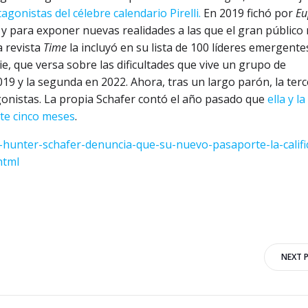
agonistas del célebre calendario Pirelli.
En 2019 fichó por
Eu
s y para exponer nuevas realidades a las que el gran público
 revista
Time
la incluyó en su lista de 100 líderes emergente
e, que versa sobre las dificultades que vive un grupo de
19 y la segunda en 2022. Ahora, tras un largo parón, la ter
gonistas. La propia Schafer contó el año pasado que
ella y la
nte cinco meses
.
s-hunter-schafer-denuncia-que-su-nuevo-pasaporte-la-califi
html
Navegación
NEXT 
por