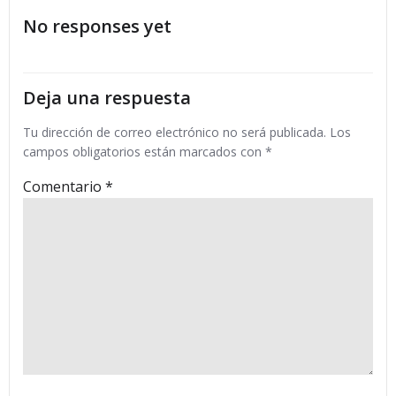
por
por
No responses yet
las
las
entradas
entradas
Deja una respuesta
Tu dirección de correo electrónico no será publicada.
Los
campos obligatorios están marcados con
*
Comentario
*