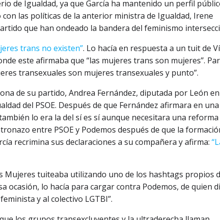
erio de Igualdad, ya que García ha mantenido un perfil públi
con las políticas de la anterior ministra de Igualdad, Irene
artido que han ondeado la bandera del feminismo intersecci
jeres trans no existen”
. Lo hacía en respuesta a un tuit de V
donde este afirmaba que “las mujeres trans son mujeres”. Par
ujeres transexuales son mujeres transexuales y punto”.
sona de su partido, Andrea Fernández, diputada por León en
gualdad del PSOE. Después de que Fernández afirmara en una
 también lo era la del sí es sí aunque necesitara una reform
ontronazo entre PSOE y Podemos después de que la formació
cía recrimina sus declaraciones a su compañera y afirma:
“L
las Mujeres tuiteaba utilizando uno de los hashtags propios d
esa ocasión, lo hacía para cargar contra Podemos, de quien d
eminista y al colectivo LGTBI”.
o que los grupos transexcluyentes y la ultraderecha llaman