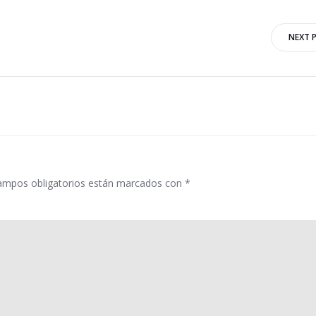
Navegación
NEXT 
por
las
entradas
ampos obligatorios están marcados con
*