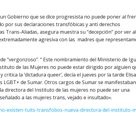
“un Gobierno que se dice progresista no puede poner al fre
o por sus declaraciones transfóbicas y anti derechos
lias Trans-Aliadas, asegura muestra su “decepción” por ver a
ido extremadamente agresiva con las madres que representam
 de “vergonzoso”. “ Este nombramiento del Ministerio de Ig
stituto de las Mujeres no puede estar dirigido por alguien q
critica la ‘dictadura queer’, decía el jueves por la tarde Elis
es LGBT+ de Sumar. Otros cargos de Sumar se manifestaban
a directora del Instituto de las mujeres no puede ser una
señalado a las mujeres trans, vejado e insultado».
no-existen-tuits-transfobos-nueva-directora-del-instituto-