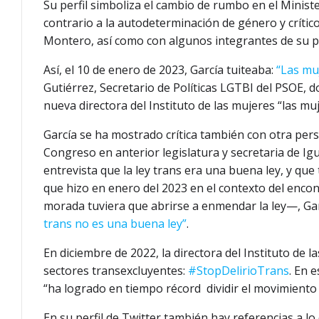
Su perfil simboliza el cambio de rumbo en el Minist
contrario a la autodeterminación de género y crítico 
Montero, así como con algunos integrantes de su p
Así, el 10 de enero de 2023, García tuiteaba:
“Las mu
Gutiérrez, Secretario de Políticas LGTBI del PSOE, 
nueva directora del Instituto de las mujeres “las m
García se ha mostrado crítica también con otra per
Congreso en anterior legislatura y secretaria de I
entrevista que la ley trans era una buena ley, y que
que hizo en enero del 2023 en el contexto del enc
morada tuviera que abrirse a enmendar la ley—, Gar
trans no es una buena ley”
.
En diciembre de 2022, la directora del Instituto de 
sectores transexcluyentes:
#StopDelirioTrans
. En 
“ha logrado en tiempo récord dividir el movimiento f
En su perfil de Twitter también hay referencias a l