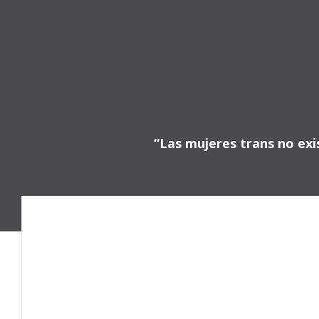
Saltar
al
contenido
“Las mujeres trans no exis