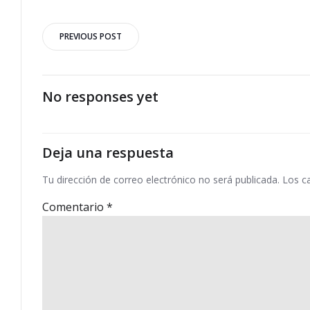
Navegación
PREVIOUS POST
por
las
No responses yet
entradas
Deja una respuesta
Tu dirección de correo electrónico no será publicada.
Los c
Comentario
*